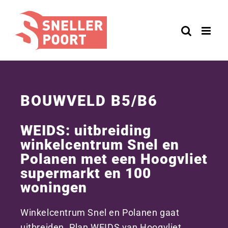
Ga
naar
inhoud
BOUWVELD B5/B6
WEIDS: uitbreiding
winkelcentrum Snel en
Polanen met een Hoogvliet
supermarkt en 100
woningen
Winkelcentrum Snel en Polanen gaat
uitbreiden. Plan WEIDS van Hoogvliet